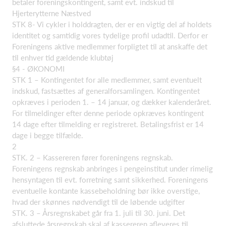
betaler foreningskontingent, samt evt. indskud til
Hjerterytterne Næstved
STK 8- Vi cykler i holddragten, der er en vigtig del af holdets
identitet og samtidig vores tydelige profil udadtil. Derfor er
Foreningens aktive medlemmer forpligtet til at anskaffe det
til enhver tid gældende klubtøj
§4 - ØKONOMI
STK 1 – Kontingentet for alle medlemmer, samt eventuelt
indskud, fastsættes af generalforsamlingen. Kontingentet
opkræves i perioden 1. – 14 januar, og dækker kalenderåret.
For tilmeldinger efter denne periode opkræves kontingent
14 dage efter tilmelding er registreret. Betalingsfrist er 14
dage i begge tilfælde.
2
STK. 2 – Kassereren fører foreningens regnskab.
Foreningens regnskab anbringes i pengeinstitut under rimelig
hensyntagen til evt. forretning samt sikkerhed. Foreningens
eventuelle kontante kassebeholdning bør ikke overstige,
hvad der skønnes nødvendigt til de løbende udgifter
STK. 3 – Årsregnskabet går fra 1. juli til 30. juni. Det
afsluttede årsregnskab skal af kassereren afleveres til