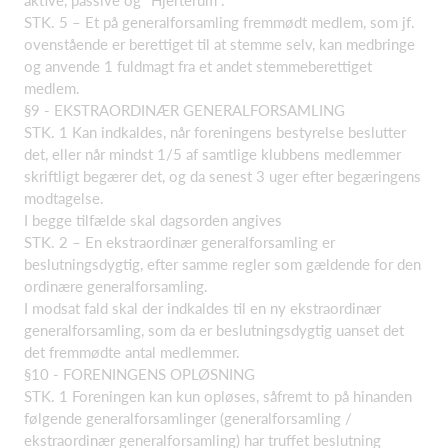
aktive, passive og "Hjerterum".
STK. 5 – Et på generalforsamling fremmødt medlem, som jf.
ovenstående er berettiget til at stemme selv, kan medbringe
og anvende 1 fuldmagt fra et andet stemmeberettiget
medlem.
§9 - EKSTRAORDINÆR GENERALFORSAMLING
STK. 1 Kan indkaldes, når foreningens bestyrelse beslutter
det, eller når mindst 1/5 af samtlige klubbens medlemmer
skriftligt begærer det, og da senest 3 uger efter begæringens
modtagelse.
I begge tilfælde skal dagsorden angives
STK. 2 – En ekstraordinær generalforsamling er
beslutningsdygtig, efter samme regler som gældende for den
ordinære generalforsamling.
I modsat fald skal der indkaldes til en ny ekstraordinær
generalforsamling, som da er beslutningsdygtig uanset det
det fremmødte antal medlemmer.
§10 - FORENINGENS OPLØSNING
STK. 1 Foreningen kan kun opløses, såfremt to på hinanden
følgende generalforsamlinger (generalforsamling /
ekstraordinær generalforsamling) har truffet beslutning