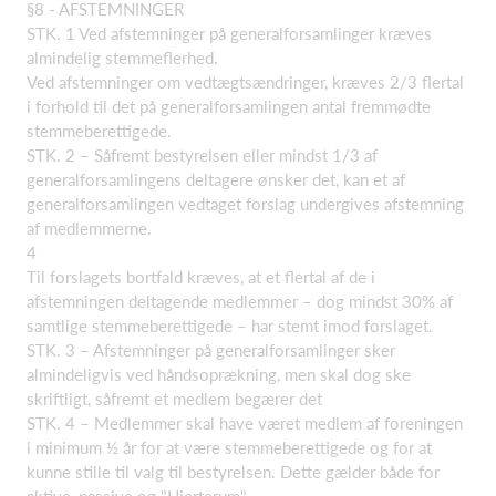
§8 - AFSTEMNINGER
STK. 1 Ved afstemninger på generalforsamlinger kræves
almindelig stemmeflerhed.
Ved afstemninger om vedtægtsændringer, kræves 2/3 flertal
i forhold til det på generalforsamlingen antal fremmødte
stemmeberettigede.
STK. 2 – Såfremt bestyrelsen eller mindst 1/3 af
generalforsamlingens deltagere ønsker det, kan et af
generalforsamlingen vedtaget forslag undergives afstemning
af medlemmerne.
4
Til forslagets bortfald kræves, at et flertal af de i
afstemningen deltagende medlemmer – dog mindst 30% af
samtlige stemmeberettigede – har stemt imod forslaget.
STK. 3 – Afstemninger på generalforsamlinger sker
almindeligvis ved håndsoprækning, men skal dog ske
skriftligt, såfremt et medlem begærer det
STK. 4 – Medlemmer skal have været medlem af foreningen
i minimum ½ år for at være stemmeberettigede og for at
kunne stille til valg til bestyrelsen. Dette gælder både for