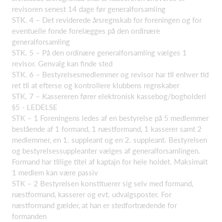
revisoren senest 14 dage før generalforsamling
STK. 4 – Det reviderede årsregnskab for foreningen og for
eventuelle fonde forelægges på den ordinære
generalforsamling
STK. 5 – På den ordinære generalforsamling vælges 1
revisor. Genvalg kan finde sted
STK. 6 – Bestyrelsesmedlemmer og revisor har til enhver tid
ret til at efterse og kontrollere klubbens regnskaber
STK. 7 – Kassereren fører elektronisk kassebog/bogholderi
§5 - LEDELSE
STK – 1 Foreningens ledes af en bestyrelse på 5 medlemmer
bestående af 1 formand, 1 næstformand, 1 kasserer samt 2
medlemmer, en 1. suppleant og en 2. suppleant. Bestyrelsen
og bestyrelsessuppleanter vælges af generalforsamlingen.
Formand har tillige titel af kaptajn for hele holdet. Maksimalt
1 medlem kan være passiv
STK – 2 Bestyrelsen konstituerer sig selv med formand,
næstformand, kasserer og evt. udvalgsposter. For
næstformand gælder, at han er stedfortrædende for
formanden