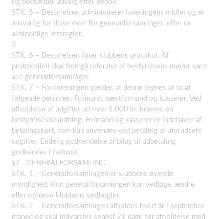
og nedsætter udvalg efter behov.
STK. 5 – Bestyrelsen administrerer foreningens midler og er
ansvarlig for disse over for generalforsamlingen efter de
almindelige retsregler.
3
STK. 6 – Bestyrelsen fører klubbens protokol. Af
protokollen skal fremgå referater af bestyrelsens møder samt
alle generalforsamlinger.
STK. 7 – For foreningen gælder, at denne tegnes af to af
følgende personer: Formand, næstformand og kasserer. Ved
afholdelse af udgifter ud over 5.000 kr. kræves en
bestyrelsesbeslutning. Formand og kasserer er indehaver af
betalingskort, som kan anvendes ved betaling af uforudsete
udgifter. Endelig godkendelse af bilag til udbetaling
godkendes i netbank
§7 - GENERALFORSAMLING
STK. 1 – Generalforsamlingen er klubbens øverste
myndighed. Kun generalforsamlingen kan vedtage, ændre
eller ophæve klubbens vedtægter.
STK. 2 – Generalforsamlingen afholdes hvert år i september
måned og skal indvarsles senest 21 dage før afholdelse med