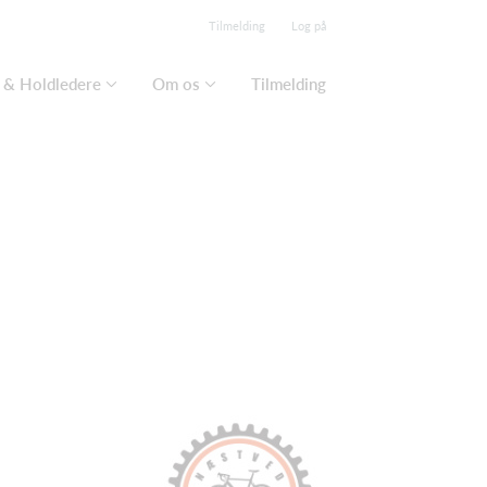
Tilmelding
Log på
 & Holdledere
Om os
Tilmelding