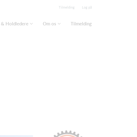
Tilmelding
Log på
 & Holdledere
Om os
Tilmelding