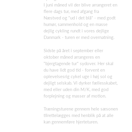
I juni måned vil der blive arrangeret en
flere dags tur, med afgang fra
Næstved og "ud i det blå" - med godt
humør, sammenhold og en masse
dejlig cykling rundt i vores dejlige
Danmark - turen er med overnatning.
Sidste på året i september eller
oktober måned arrangeres en
"bjergtagende tur" sydover. Her skal
du have lidt god tid - forvent en
oplevelsesrig cykel uge i høj sol og
dejligt selskab. Vi dyrker fællesskabet,
med eller uden din M/K, med god
forplejning og masser af motion.
Træningsturene gennem hele sæsonen
tilrettelægges med henblik på at alle
kan gennemføre hjerteturen.