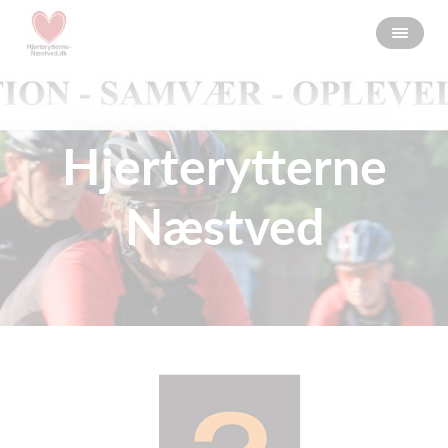
Hjerterytterne
Næstved